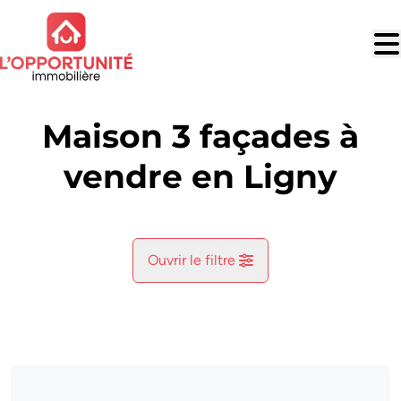
Aller au contenu principal
Maison 3 façades à
vendre en Ligny
Ouvrir le filtre
Commune
Ligny (5140)
Remove
Vue de la carte