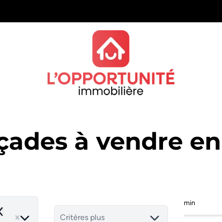
çades à vendre en
min
emove
Critères plus