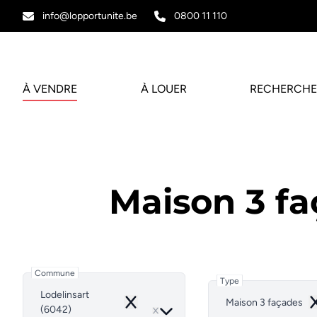
Aller au contenu principal
info@lopportunite.be
0800 11 110
À VENDRE
À LOUER
RECHERCHE
Maison 3 fa
Commune
Type
Lodelinsart
Maison 3 façades
Remove
R
(6042)