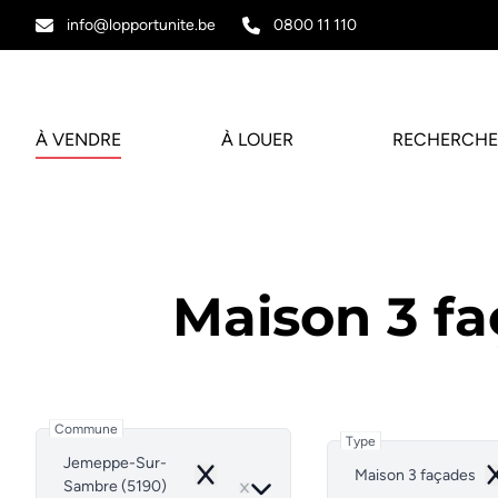
Aller au contenu principal
info@lopportunite.be
0800 11 110
À VENDRE
À LOUER
RECHERCHE
Maison 3 f
Commune
Type
Jemeppe-Sur-
Maison 3 façades
Remove
R
Sambre (5190)