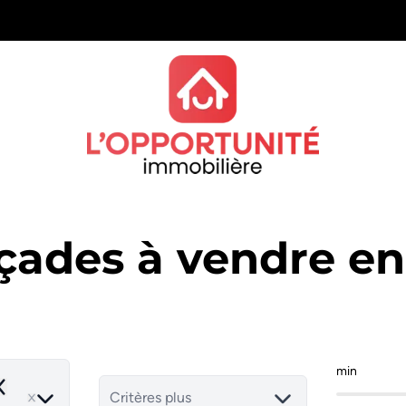
açades à vendre e
min
emove
Critères plus