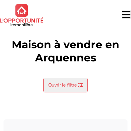
Aller au contenu principal
Maison à vendre en
Arquennes
Ouvrir le filtre
Commune
Arquennes (7181)
Remove
Vue de la carte