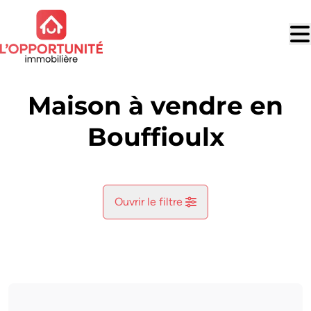
Aller au contenu principal
Maison à vendre en
Bouffioulx
Ouvrir le filtre
Commune
Bouffioulx (6200)
Remove
Vue de la carte