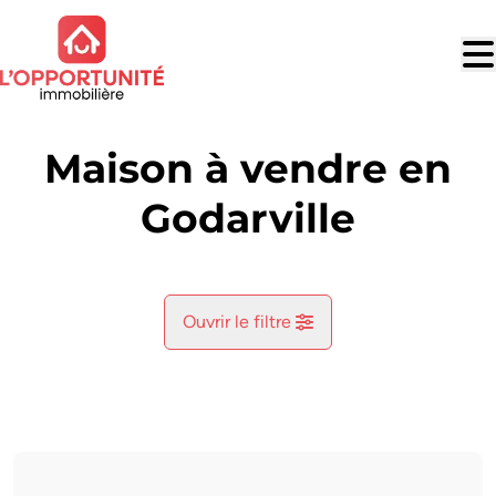
Aller au contenu principal
Maison à vendre en
Godarville
Ouvrir le filtre
Commune
Chapelle-Lez-Herlaimont (7160)
Remove
Vue de la carte