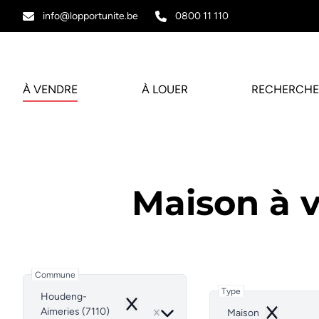
Aller au contenu principal
info@lopportunite.be
0800 11 110
À VENDRE
À LOUER
RECHERCHE
Maison à 
Commune
Type
Houdeng-
Remove
Aimeries (7110)
Maison