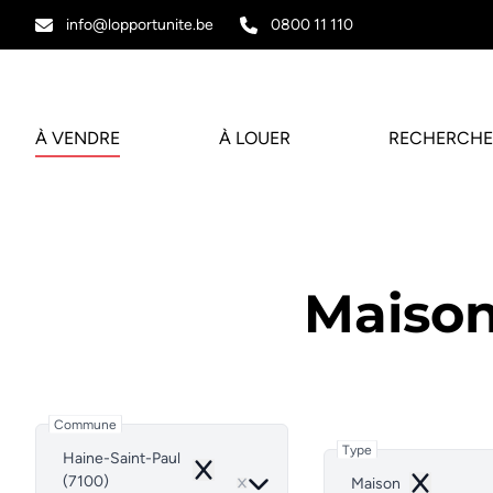
Aller au contenu principal
info@lopportunite.be
0800 11 110
À VENDRE
À LOUER
RECHERCHE
Maison
Commune
Type
Haine-Saint-Paul
Remove
(7100)
Maison