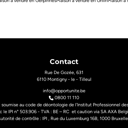
ison à vendre en Gerpinnes
Maison à vendre en Ghlin
Maison à 
Contact
Rue De Gozée, 631
6110 Montigny - le - Tilleul
info@opportunite.be
0800 11 110
t soumise au
code de déontologie de l'Institut Professionnel
des
 le IPI n° 503.906 - TVA : BE – RC et caution via SA AXA Belg
utorité de contrôle : IPI , Rue du Luxemburg 16B, 1000 Bruxelle