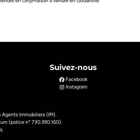
vendre en Gilly
Maison à vendre en Godarville
Suivez-nous
Facebook
Instagram
 Agents Immobiliers (IPI).
ium (police n° 730.390.160).
s.