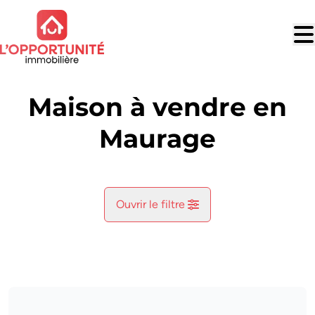
Aller au contenu principal
Maison à vendre en
Maurage
Ouvrir le filtre
Commune
Houdeng-Aimeries (7110)
Remove
Vue de la carte