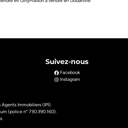
vendre en Gilly
Maison à vendre en Godarville
Suivez-nous
Facebook
Instagram
 Agents Immobiliers (IPI).
ium (police n° 730.390.160).
s.