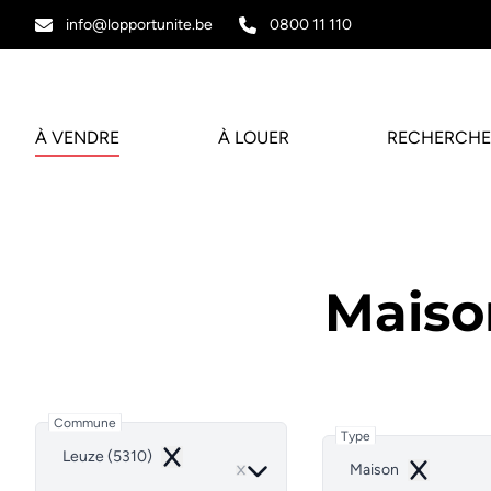
Aller au contenu principal
info@lopportunite.be
0800 11 110
À VENDRE
À LOUER
RECHERCHE
Maiso
Commune
Type
Leuze (5310)
Remove
Maison
Remove