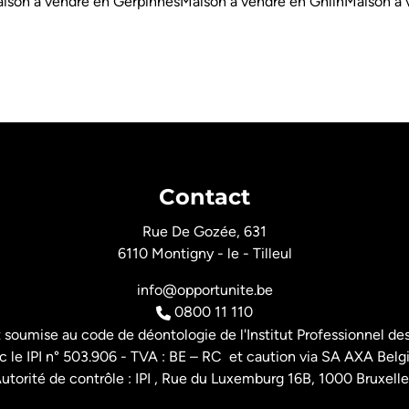
ison à vendre en Gerpinnes
Maison à vendre en Ghlin
Maison à 
Contact
Rue De Gozée, 631
6110 Montigny - le - Tilleul
info@opportunite.be
0800 11 110
t soumise au
code de déontologie de l'Institut Professionnel
des
 le IPI n° 503.906 - TVA : BE – RC et caution via SA AXA Belg
utorité de contrôle : IPI , Rue du Luxemburg 16B, 1000 Bruxelle