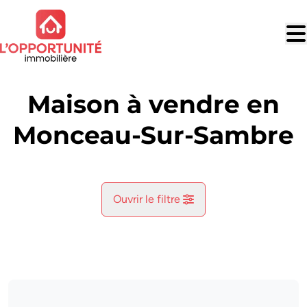
Aller au contenu principal
Maison à vendre en
Monceau-Sur-Sambre
Ouvrir le filtre
Commune
Monceau-Sur-Sambre (6031)
Remove
Vue de la carte