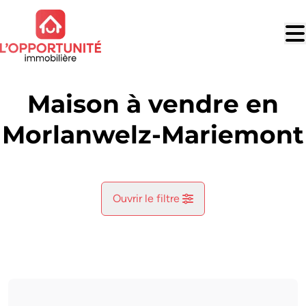
Aller au contenu principal
Maison à vendre en
Morlanwelz-Mariemont
Ouvrir le filtre
Commune
Morlanwelz-Mariemont (7140)
Remove
Vue de la carte