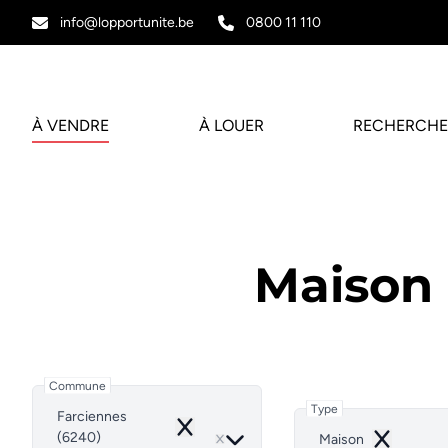
Aller au contenu principal
info@lopportunite.be
0800 11 110
À VENDRE
À LOUER
RECHERCHE
Maison
Commune
Type
Farciennes
Remove
(6240)
Maison