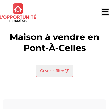
Aller au contenu principal
Maison à vendre en
Pont-À-Celles
Ouvrir le filtre
Commune
Pont-À-Celles (6230)
Remove
Vue de la carte