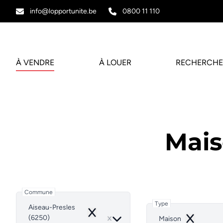
Aller au contenu principal
info@lopportunite.be
0800 11 110
À VENDRE
À LOUER
RECHERCHE
Mais
Commune
Type
Aiseau-Presles
Remove
(6250)
Maison