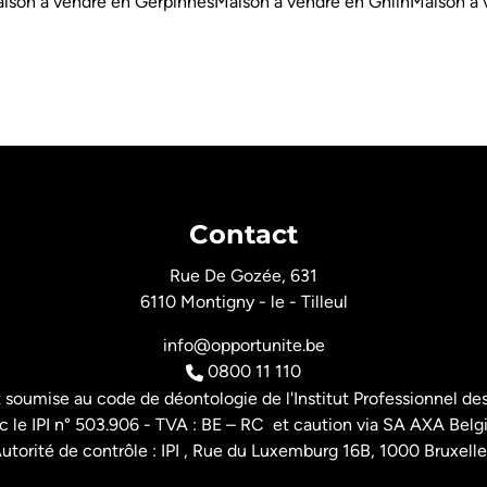
ison à vendre en Gerpinnes
Maison à vendre en Ghlin
Maison à 
Contact
Rue De Gozée, 631
6110 Montigny - le - Tilleul
info@opportunite.be
0800 11 110
t soumise au
code de déontologie de l'Institut Professionnel
des
 le IPI n° 503.906 - TVA : BE – RC et caution via SA AXA Belg
utorité de contrôle : IPI , Rue du Luxemburg 16B, 1000 Bruxelle