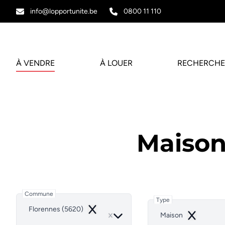
Aller au contenu principal
info@lopportunite.be
0800 11 110
À VENDRE
À LOUER
RECHERCHE
Maison
Commune
Type
Florennes (5620)
Remove
Maison
Remove