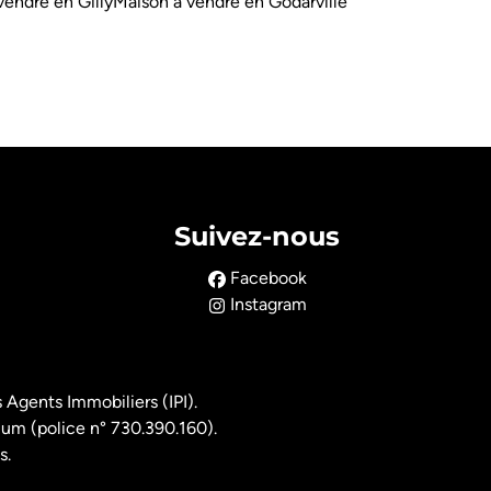
vendre en Gilly
Maison à vendre en Godarville
Suivez-nous
Facebook
Instagram
 Agents Immobiliers (IPI).
ium (police n° 730.390.160).
s.