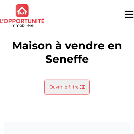
Aller au contenu principal
Maison à vendre en
Seneffe
Ouvrir le filtre
Commune
Seneffe (7180)
Remove
Vue de la carte