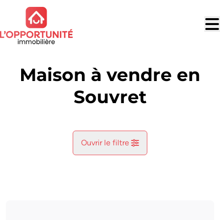
Aller au contenu principal
Maison à vendre en
Souvret
Ouvrir le filtre
Commune
Souvret (6182)
Remove
Vue de la carte