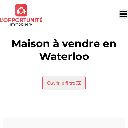
Aller au contenu principal
Maison à vendre en
Waterloo
Ouvrir le filtre
Commune
Waterloo (1410)
Remove
Vue de la carte