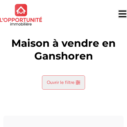
Aller au contenu principal
Maison à vendre en
Ganshoren
Ouvrir le filtre
Commune
Ganshoren (1083)
Remove
Vue de la carte