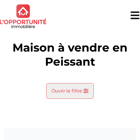
Aller au contenu principal
Maison à vendre en
Peissant
Ouvrir le filtre
Commune
Peissant (7120)
Remove
Vue de la carte