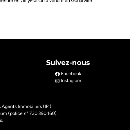
vendre en Gilly
Maison à vendre en Godarville
Suivez-nous
Facebook
Instagram
 Agents Immobiliers (IPI).
ium (police n° 730.390.160).
s.