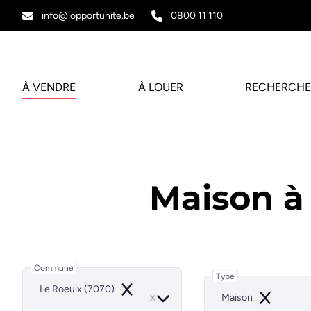
Aller au contenu principal
info@lopportunite.be
0800 11 110
À VENDRE
À LOUER
RECHERCHE
Maison à 
Commune
Type
Le Roeulx (7070)
Remove
Maison
Remove