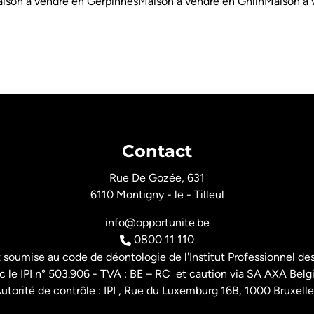
ison à vendre en Gerpinnes
Maison à vendre en Ghlin
Maison à 
Contact
Rue De Gozée, 631
6110 Montigny - le - Tilleul
info@opportunite.be
0800 11 110
t soumise au
code de déontologie de l'Institut Professionnel
des
 le IPI n° 503.906 - TVA : BE – RC et caution via SA AXA Belg
utorité de contrôle : IPI , Rue du Luxemburg 16B, 1000 Bruxelle