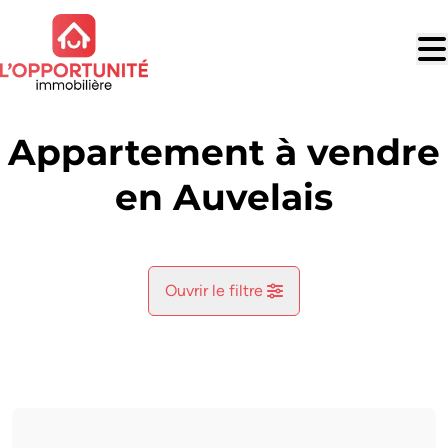
Aller au contenu principal
Appartement à vendre
en Auvelais
Ouvrir le filtre
Commune
Auvelais (5060)
Remove
Vue de la carte