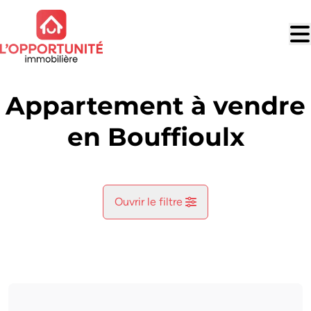
Aller au contenu principal
Appartement à vendre
en Bouffioulx
Ouvrir le filtre
Commune
Bouffioulx (6200)
Remove
Vue de la carte