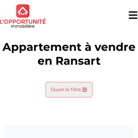
Aller au contenu principal
Appartement à vendre
en Ransart
Ouvrir le filtre
Commune
Ransart (6043)
Remove
Vue de la carte