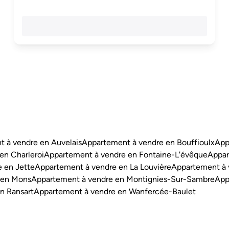
 à vendre en Auvelais
Appartement à vendre en Bouffioulx
App
en Charleroi
Appartement à vendre en Fontaine-L'évêque
Appar
 en Jette
Appartement à vendre en La Louvière
Appartement à 
 en Mons
Appartement à vendre en Montignies-Sur-Sambre
App
n Ransart
Appartement à vendre en Wanfercée-Baulet