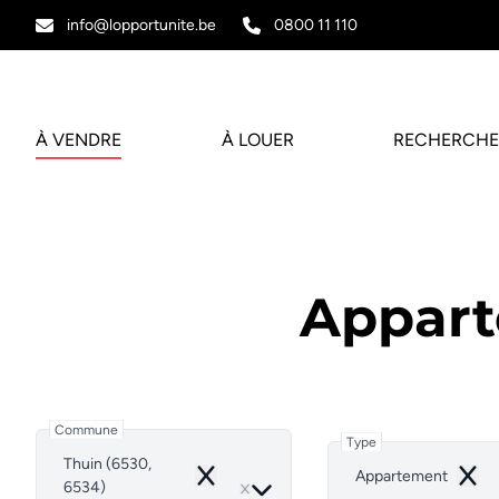
Aller au contenu principal
info@lopportunite.be
0800 11 110
À VENDRE
À LOUER
RECHERCHE
Appart
Commune
Type
Thuin (6530,
Appartement
Remove
Remo
6534)