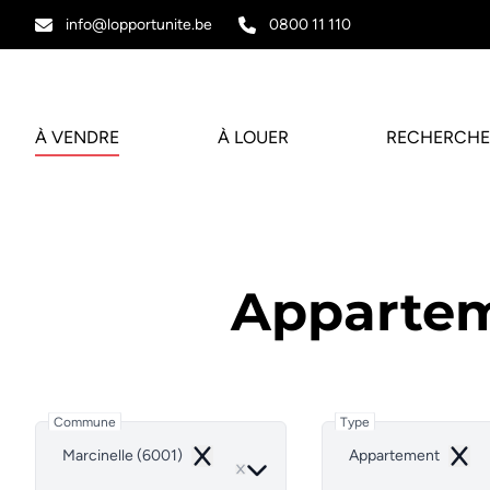
Aller au contenu principal
info@lopportunite.be
0800 11 110
À VENDRE
À LOUER
RECHERCHE
Appartem
Commune
Type
Marcinelle (6001)
Appartement
Remove
Remo