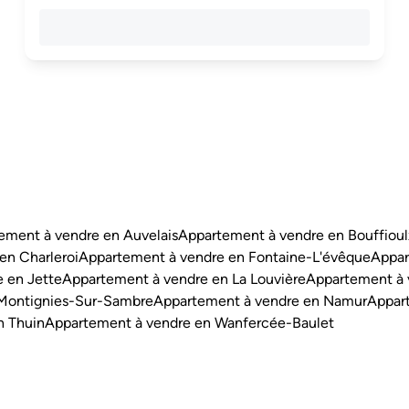
ement à vendre en Auvelais
Appartement à vendre en Bouffioul
en Charleroi
Appartement à vendre en Fontaine-L'évêque
Appar
 en Jette
Appartement à vendre en La Louvière
Appartement à 
 Montignies-Sur-Sambre
Appartement à vendre en Namur
Appart
n Thuin
Appartement à vendre en Wanfercée-Baulet