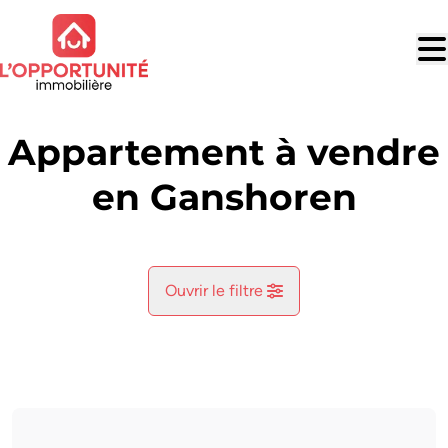
Aller au contenu principal
Appartement à vendre
en Ganshoren
Ouvrir le filtre
Commune
Ganshoren (1083)
Remove
Vue de la carte