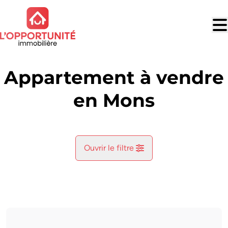
Aller au contenu principal
Appartement à vendre
en Mons
Ouvrir le filtre
Commune
Mons (7000)
Remove
Vue de la carte