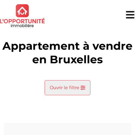
Aller au contenu principal
Appartement à vendre
en Bruxelles
Ouvrir le filtre
Commune
Bruxelles (1000)
Remove
Vue de la carte