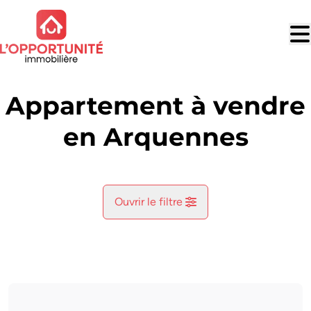
Aller au contenu principal
Appartement à vendre
en Arquennes
Ouvrir le filtre
Commune
Arquennes (7181)
Remove
Vue de la carte