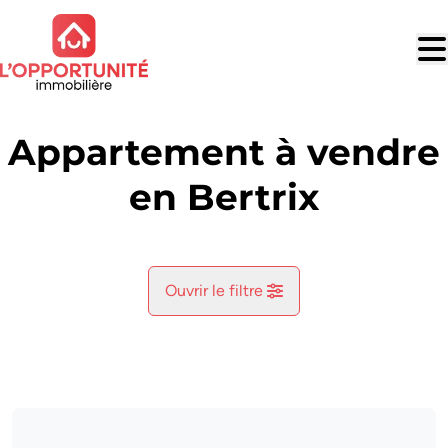
Aller au contenu principal
Appartement à vendre
en Bertrix
Ouvrir le filtre
Commune
Bertrix (6880)
Remove
Vue de la carte