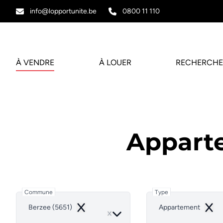
Aller au contenu principal
info@lopportunite.be
0800 11 110
À VENDRE
À LOUER
RECHERCHE
Appart
Commune
Type
Berzee (5651)
Appartement
Remove
Remo