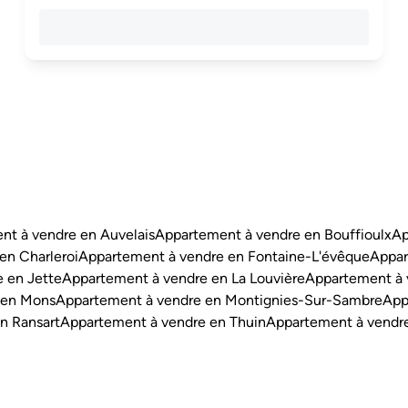
nt à vendre en Auvelais
Appartement à vendre en Bouffioulx
Ap
en Charleroi
Appartement à vendre en Fontaine-L'évêque
Appar
 en Jette
Appartement à vendre en La Louvière
Appartement à 
 en Mons
Appartement à vendre en Montignies-Sur-Sambre
App
n Ransart
Appartement à vendre en Thuin
Appartement à vendr