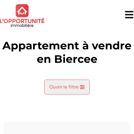
Aller au contenu principal
Appartement à vendre
en Biercee
Ouvrir le filtre
Commune
Biercee (6533)
Remove
Vue de la carte