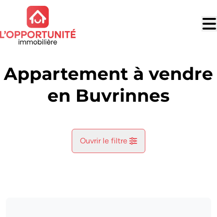
Aller au contenu principal
Appartement à vendre
en Buvrinnes
Ouvrir le filtre
Commune
Buvrinnes (7133)
Remove
Vue de la carte