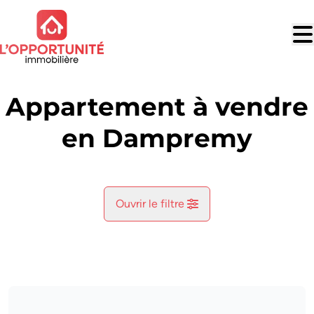
Aller au contenu principal
Appartement à vendre
en Dampremy
Ouvrir le filtre
Commune
Dampremy (6020)
Remove
Vue de la carte