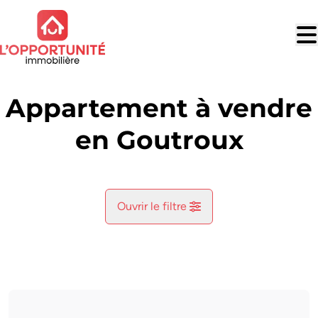
Aller au contenu principal
Appartement à vendre
en Goutroux
Ouvrir le filtre
Commune
Goutroux (6030)
Remove
Vue de la carte