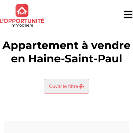
Aller au contenu principal
Appartement à vendre
en Haine-Saint-Paul
Ouvrir le filtre
Commune
Haine-Saint-Paul (7100)
Remove
Vue de la carte