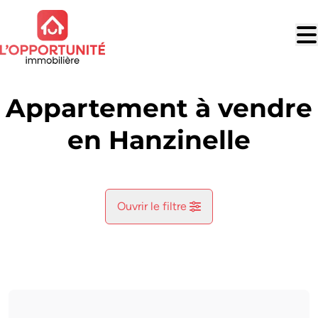
Aller au contenu principal
Appartement à vendre
en Hanzinelle
Ouvrir le filtre
Commune
Hanzinelle (5621)
Remove
Vue de la carte