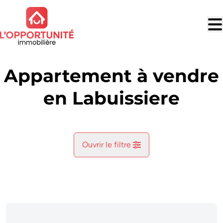
Aller au contenu principal
Appartement à vendre
en Labuissiere
Ouvrir le filtre
Commune
Labuissiere (6567)
Remove
Vue de la carte