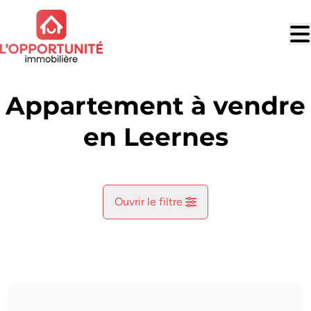
Aller au contenu principal
Appartement à vendre
en Leernes
Ouvrir le filtre
Commune
Leernes (6142)
Remove
Vue de la carte