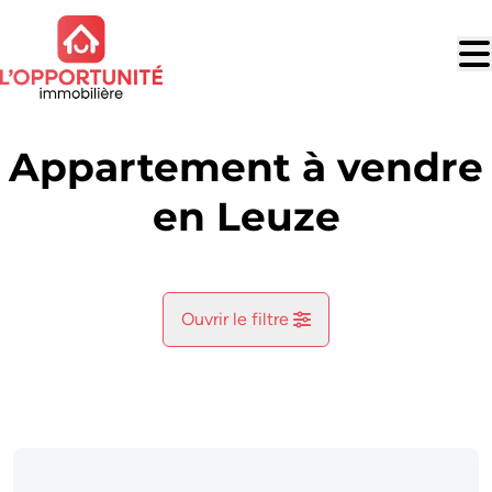
Aller au contenu principal
Appartement à vendre
en Leuze
Ouvrir le filtre
Commune
Leuze (5310)
Remove
Vue de la carte