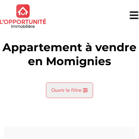
Aller au contenu principal
Appartement à vendre
en Momignies
Ouvrir le filtre
Commune
Momignies (6590)
Remove
Vue de la carte