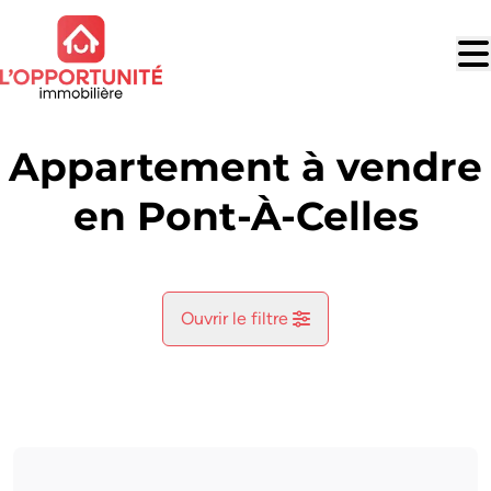
Aller au contenu principal
Appartement à vendre
en Pont-À-Celles
Ouvrir le filtre
Commune
Pont-À-Celles (6230)
Remove
Vue de la carte