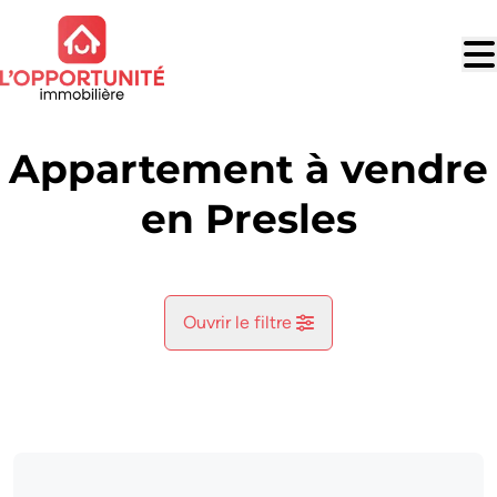
Aller au contenu principal
Appartement à vendre
en Presles
Ouvrir le filtre
Commune
Aiseau-Presles (6250)
Remove
Vue de la carte