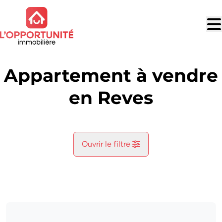
Aller au contenu principal
Appartement à vendre
en Reves
Ouvrir le filtre
Commune
Reves (6210)
Remove
Vue de la carte