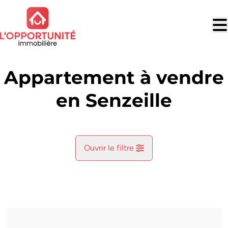
Aller au contenu principal
Appartement à vendre
en Senzeille
Ouvrir le filtre
Commune
Cerfontaine (5630)
Remove
Vue de la carte