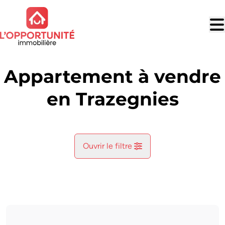
Aller au contenu principal
Appartement à vendre
en Trazegnies
Ouvrir le filtre
Commune
Trazegnies (6183)
Remove
Vue de la carte