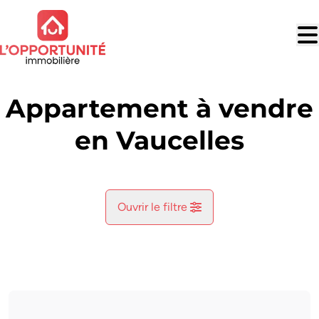
Aller au contenu principal
Appartement à vendre
en Vaucelles
Ouvrir le filtre
Commune
Romeree (5680)
Remove
Vue de la carte